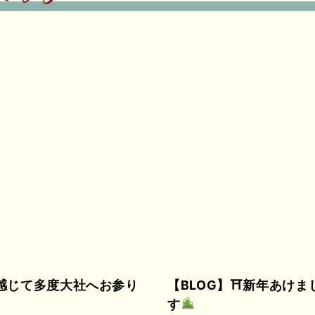
感じて多度大社へお参り
【BLOG】
⛩新年あけま
す